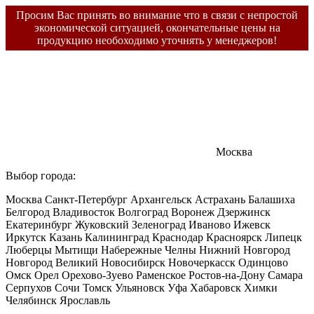
Просим Вас принять во внимание что в связи с непростой
экономической ситуацией, окончательные цены на
продукцию необоходимо уточнять у менеджеров!
Москва
Выбор города:
Москва
Санкт-Петербург
Архангельск
Астрахань
Балашиха
Белгород
Владивосток
Волгоград
Воронеж
Дзержинск
Екатеринбург
Жуковский
Зеленоград
Иваново
Ижевск
Иркутск
Казань
Калининград
Краснодар
Красноярск
Липецк
Люберцы
Мытищи
Набережные Челны
Нижний Новгород
Новгород Великий
Новосибирск
Новочеркасск
Одинцово
Омск
Орел
Орехово-Зуево
Раменское
Ростов-на-Дону
Самара
Серпухов
Сочи
Томск
Ульяновск
Уфа
Хабаровск
Химки
Челябинск
Ярославль