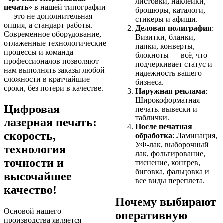
листовки, наклейки,
печать
» в нашей типографии
брошюры, каталоги,
— это не дополнительная
стикеры и афиши.
опция, а стандарт работы.
Деловая полиграфия
:
Современное оборудование,
Визитки, бланки,
отлаженные технологические
папки, конверты,
процессы и команда
блокноты — всё, что
профессионалов позволяют
подчеркивает статус и
нам выполнять заказы любой
надежность вашего
сложности в кратчайшие
бизнеса.
сроки, без потери в качестве.
Наружная реклама
:
Широкоформатная
Цифровая
печать, вывески и
таблички.
лазерная печать:
После печатная
скорость,
обработка
: Ламинация,
УФ-лак, выборочный
технология
лак, фольгирование,
точности и
тиснение, конгрев,
биговка, фальцовка и
высочайшее
все виды переплета.
качество!
Почему выбирают
Основой нашего
оперативную
производства является