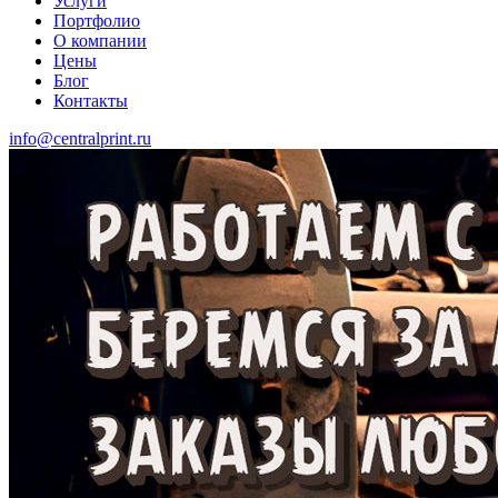
Услуги
Портфолио
О компании
Цены
Блог
Контакты
info@centralprint.ru