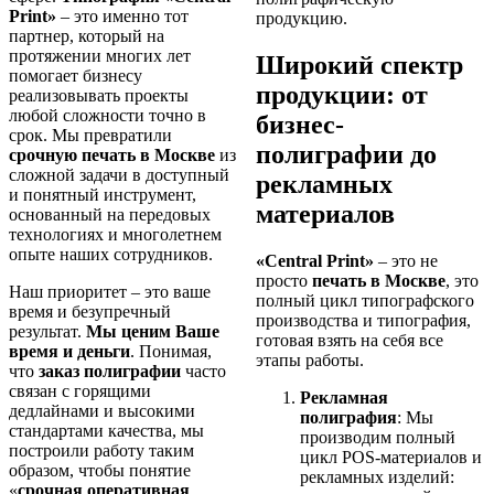
Print»
– это именно тот
продукцию.
партнер, который на
протяжении многих лет
Широкий спектр
помогает бизнесу
продукции: от
реализовывать проекты
любой сложности точно в
бизнес-
срок. Мы превратили
полиграфии до
срочную печать в Москве
из
сложной задачи в доступный
рекламных
и понятный инструмент,
материалов
основанный на передовых
технологиях и многолетнем
опыте наших сотрудников.
«Central Print»
– это не
просто
печать в Москве
, это
Наш приоритет – это ваше
полный цикл типографского
время и безупречный
производства и типография,
результат.
Мы ценим Ваше
готовая взять на себя все
время и деньги
. Понимая,
этапы работы.
что
заказ полиграфии
часто
связан с горящими
Рекламная
дедлайнами и высокими
полиграфия
: Мы
стандартами качества, мы
производим полный
построили работу таким
цикл POS-материалов и
образом, чтобы понятие
рекламных изделий:
«
срочная оперативная