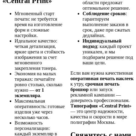
«Central Print»
области предложат
оптимальное решение.
Мгновенный старт
Соблюдение сроков
:
печати: не требуется
гарантируем
время на изготовление
выполнение заказов в
форм и сложные
срок, даже при сжатых
настройки.
дедлайнах.
Идеальное качество:
Индивидуальный
четкая детализация,
подход
: каждый проект
яркие цвета и стойкость
уникален, и мы
изображения за счет
подбираем решение под
мгновенного
ваши цели.
закрепления тонера.
Если вам нужна качественная
Экономия на малых
оперативная печать наклеек
тиражах: печатайте
к утру,
срочная печать
ровно столько, сколько
брошюр
или запуск
нужно —
от 1
рекламной кампании —
экземпляра
.
доверьтесь профессионалам.
Максимальная
Типография «Central Print»
оперативность: готовые
— это центр надежности,
изделия уже через
качества и скорости в мире
несколько часов.
полиграфии Москвы.
Возможность
персонализации:
Свяжитесь с нами
каждый экземпляр в