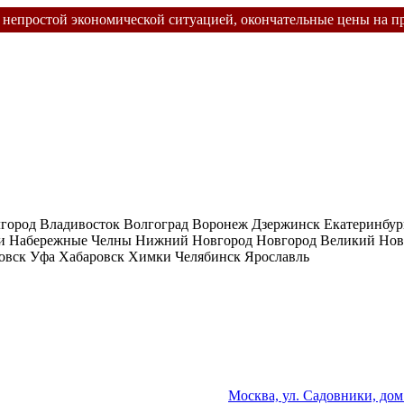
с непростой экономической ситуацией, окончательные цены на 
лгород
Владивосток
Волгоград
Воронеж
Дзержинск
Екатеринбур
и
Набережные Челны
Нижний Новгород
Новгород Великий
Нов
овск
Уфа
Хабаровск
Химки
Челябинск
Ярославль
Москва, ул. Садовники, дом 