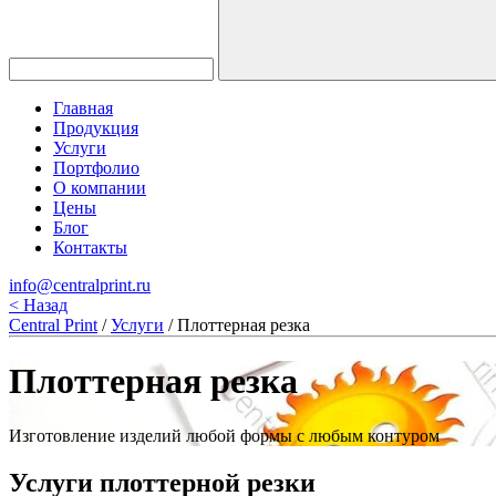
Главная
Продукция
Услуги
Портфолио
О компании
Цены
Блог
Контакты
info@centralprint.ru
<
Назад
Central Print
/
Услуги
/
Плоттерная резка
Плоттерная резка
Изготовление изделий любой формы с любым контуром
Услуги плоттерной резки