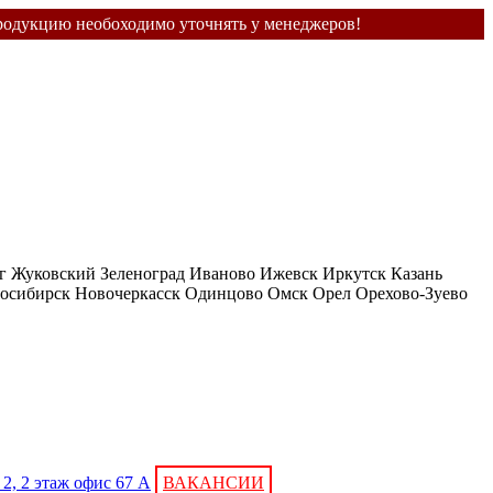
продукцию необоходимо уточнять у менеджеров!
г
Жуковский
Зеленоград
Иваново
Ижевск
Иркутск
Казань
осибирск
Новочеркасск
Одинцово
Омск
Орел
Орехово-Зуево
2, 2 этаж офис 67 А
ВАКАНСИИ