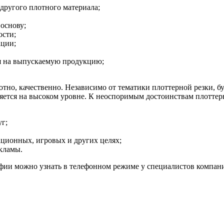
другого плотного материала;
основу;
ости;
ации;
я на выпускаемую продукцию;
но, качественно. Независимо от тематики плоттерной резки, бу
ется на высоком уровне. К неоспоримым достоинствам плоттерн
г;
ционных, игровых и других целях;
кламы.
ии можно узнать в телефонном режиме у специалистов компан