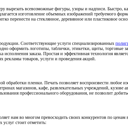
ру вырезать всевозможные фигуры, узоры и надписи. Быстро, ка
едлагается изготовление объемных изображений требуемого форм
егко перенести на стеклянное, деревянное или пластиковое осно
продукции. Соответствующие услуги специализированных
полиг
годно оформить логотипы, таблички, этикетки, щиты, торговые з
 исполнения заказа. Простая и эффективная технология являетс
х рекламы товаров, услуги и проведения акций.
ой обработки пленки. Печать позволяет воспроизвести любое и
итринах магазинов, кафе, развлекательных учреждений, кузове 
льзования профессионального оборудования, не позволит добитьс
ляет нам во многом превосходить своих конкурентов по ценам 
х услуг стоит отметить: