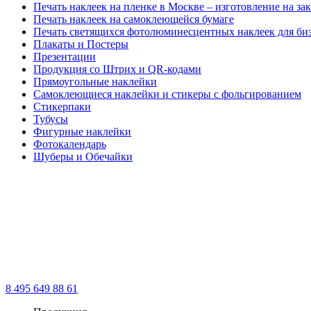
Печать наклеек на пленке в Москве – изготовление на зак
Печать наклеек на самоклеющейся бумаге
Печать светящихся фотолюминесцентных наклеек для би
Плакаты и Постеры
Презентации
Продукция со Штрих и QR-кодами
Прямоугольные наклейки
Самоклеющиеся наклейки и стикеры с фольгированием
Стикерпаки
Тубусы
Фигурные наклейки
Фотокалендарь
Шуберы и Обечайки
8 495 649 88 61