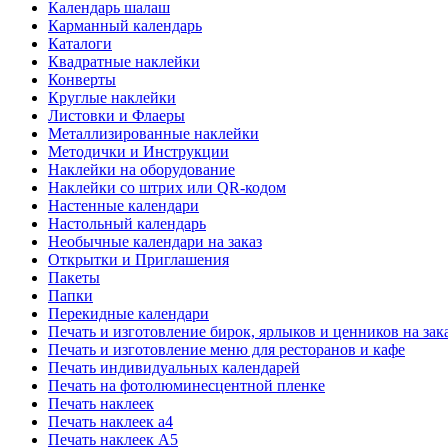
Календарь шалаш
Карманный календарь
Каталоги
Квадратные наклейки
Конверты
Круглые наклейки
Листовки и Флаеры
Металлизированные наклейки
Методички и Инструкции
Наклейки на оборудование
Наклейки со штрих или QR-кодом
Настенные календари
Настольный календарь
Необычные календари на заказ
Открытки и Приглашения
Пакеты
Папки
Перекидные календари
Печать и изготовление бирок, ярлыков и ценников на зак
Печать и изготовление меню для ресторанов и кафе
Печать индивидуальных календарей
Печать на фотолюминесцентной пленке
Печать наклеек
Печать наклеек а4
Печать наклеек А5