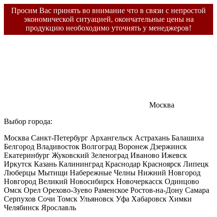
Просим Вас принять во внимание что в связи с непростой
экономической ситуацией, окончательные цены на
продукцию необоходимо уточнять у менеджеров!
Москва
Выбор города:
Москва
Санкт-Петербург
Архангельск
Астрахань
Балашиха
Белгород
Владивосток
Волгоград
Воронеж
Дзержинск
Екатеринбург
Жуковский
Зеленоград
Иваново
Ижевск
Иркутск
Казань
Калининград
Краснодар
Красноярск
Липецк
Люберцы
Мытищи
Набережные Челны
Нижний Новгород
Новгород Великий
Новосибирск
Новочеркасск
Одинцово
Омск
Орел
Орехово-Зуево
Раменское
Ростов-на-Дону
Самара
Серпухов
Сочи
Томск
Ульяновск
Уфа
Хабаровск
Химки
Челябинск
Ярославль