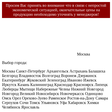
Просим Вас принять во внимание что в связи с непростой
экономической ситуацией, окончательные цены на
продукцию необоходимо уточнять у менеджеров!
Москва
Выбор города:
Москва
Санкт-Петербург
Архангельск
Астрахань
Балашиха
Белгород
Владивосток
Волгоград
Воронеж
Дзержинск
Екатеринбург
Жуковский
Зеленоград
Иваново
Ижевск
Иркутск
Казань
Калининград
Краснодар
Красноярск
Липецк
Люберцы
Мытищи
Набережные Челны
Нижний Новгород
Новгород Великий
Новосибирск
Новочеркасск
Одинцово
Омск
Орел
Орехово-Зуево
Раменское
Ростов-на-Дону
Самара
Серпухов
Сочи
Томск
Ульяновск
Уфа
Хабаровск
Химки
Челябинск
Ярославль