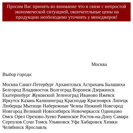
Просим Вас принять во внимание что в связи с непростой
экономической ситуацией, окончательные цены на
продукцию необоходимо уточнять у менеджеров!
Москва
Выбор города:
Москва
Санкт-Петербург
Архангельск
Астрахань
Балашиха
Белгород
Владивосток
Волгоград
Воронеж
Дзержинск
Екатеринбург
Жуковский
Зеленоград
Иваново
Ижевск
Иркутск
Казань
Калининград
Краснодар
Красноярск
Липецк
Люберцы
Мытищи
Набережные Челны
Нижний Новгород
Новгород Великий
Новосибирск
Новочеркасск
Одинцово
Омск
Орел
Орехово-Зуево
Раменское
Ростов-на-Дону
Самара
Серпухов
Сочи
Томск
Ульяновск
Уфа
Хабаровск
Химки
Челябинск
Ярославль