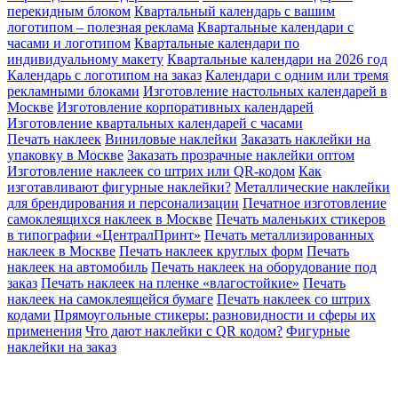
перекидным блоком
Квартальный календарь с вашим
логотипом – полезная реклама
Квартальные календари с
часами и логотипом
Квартальные календари по
индивидуальному макету
Квартальные календари на 2026 год
Календарь с логотипом на заказ
Календари с одним или тремя
рекламными блоками
Изготовление настольных календарей в
Москве
Изготовление корпоративных календарей
Изготовление квартальных календарей с часами
Печать наклеек
Виниловые наклейки
Заказать наклейки на
упаковку в Москве
Заказать прозрачные наклейки оптом
Изготовление наклеек со штрих или QR-кодом
Как
изготавливают фигурные наклейки?
Металлические наклейки
для брендирования и персонализации
Печатное изготовление
самоклеящихся наклеек в Москве
Печать маленьких стикеров
в типографии «ЦентралПринт»
Печать металлизированных
наклеек в Москве
Печать наклеек круглых форм
Печать
наклеек на автомобиль
Печать наклеек на оборудование под
заказ
Печать наклеек на пленке «влагостойкие»
Печать
наклеек на самоклеящейся бумаге
Печать наклеек со штрих
кодами
Прямоугольные стикеры: разновидности и сферы их
применения
Что дают наклейки с QR кодом?
Фигурные
наклейки на заказ