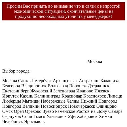
Просим Вас принять во внимание что в связи с непростой
экономической ситуацией, окончательные цены на
продукцию необоходимо уточнять у менеджеров!
Москва
Выбор города:
Москва
Санкт-Петербург
Архангельск
Астрахань
Балашиха
Белгород
Владивосток
Волгоград
Воронеж
Дзержинск
Екатеринбург
Жуковский
Зеленоград
Иваново
Ижевск
Иркутск
Казань
Калининград
Краснодар
Красноярск
Липецк
Люберцы
Мытищи
Набережные Челны
Нижний Новгород
Новгород Великий
Новосибирск
Новочеркасск
Одинцово
Омск
Орел
Орехово-Зуево
Раменское
Ростов-на-Дону
Самара
Серпухов
Сочи
Томск
Ульяновск
Уфа
Хабаровск
Химки
Челябинск
Ярославль