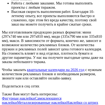
Работа с любыми заказами. Мы готовы выполнять
проекты с любым тиражом.
Высокая скорость выполнения работ. Благодаря 10-
летнему опыту, все проекты выполняются быстро и
слаженно, при этом без вреда качеству, поэтому свой
заказ вы можете получить в крайне сжатые сроки.
Мы изготавливаем продукцию разных форматов: мини
(297х740 мм или 297х810 мм), миди (335х790 мм или 335х810
мм), макси. В зависимости от формата, конечно же, зависит и
возможное количество рекламных блоков. От количества
пружин и рекламных полей зависит цена готового календаря.
На стоимость влияет и вид отделки, плотность бумаги и
другие параметры. У нас вы получите выгодные цены даже на
заказы небольшого тиража.
Чтобы заказать
квартальные календари на 2026 год
с нужным
количеством рекламных блоков и необходимым размером,
звоните нам или оставляйте онлайн-заявку.
Поделиться в соц сетях
Также Вам могут быть интересны:
Фигурные наклейки
Самоклеющиеся
наклейки
Металлизированные наклейки
Наклейки со штрих